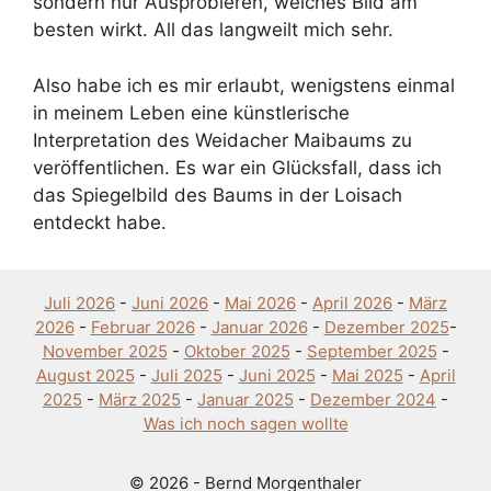
sondern nur Ausprobieren, welches Bild am
besten wirkt. All das langweilt mich sehr.
Also habe ich es mir erlaubt, wenigstens einmal
in meinem Leben eine künstlerische
Interpretation des Weidacher Maibaums zu
veröffentlichen. Es war ein Glücksfall, dass ich
das Spiegelbild des Baums in der Loisach
entdeckt habe.
Juli 2026
-
Juni 2026
-
Mai 2026
-
April 2026
-
März
2026
-
Februar 2026
-
Januar 2026
-
Dezember 2025
-
November 2025
-
Oktober 2025
-
September 2025
-
August 2025
-
Juli 2025
-
Juni 2025
-
Mai 2025
-
April
2025
-
März 2025
-
Januar 2025
-
Dezember 2024
-
Was ich noch sagen wollte
© 2026 - Bernd Morgenthaler